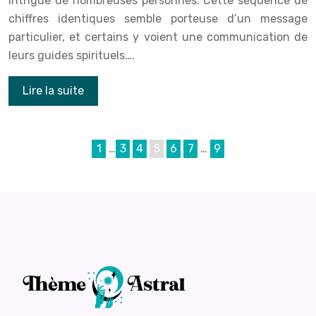
intrigue de nombreuses personnes. Cette séquence de
chiffres identiques semble porteuse d’un message
particulier, et certains y voient une communication de
leurs guides spirituels….
Lire la suite
1
…
3
4
5
6
7
…
9