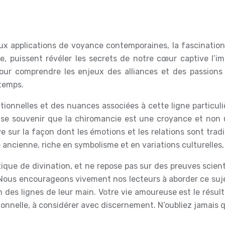
x applications de voyance contemporaines, la fascination 
e, puissent révéler les secrets de notre cœur captive l’i
our comprendre les enjeux des alliances et des passions
 temps.
itionnelles et des nuances associées à cette ligne particu
e se souvenir que la chiromancie est une croyance et non
ive sur la façon dont les émotions et les relations sont trad
 ancienne, riche en symbolisme et en variations culturelles,
atique de divination, et ne repose pas sur des preuves scie
 Nous encourageons vivement nos lecteurs à aborder ce suje
des lignes de leur main. Votre vie amoureuse est le résult
nnelle, à considérer avec discernement. N’oubliez jamais qu